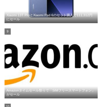
Xiaomi 13T ProとXiaomi Pad 6のセット購入で111,312円
にセール
Amazonタイムセール祭りで「SIMフリースマートフォン」
がセール