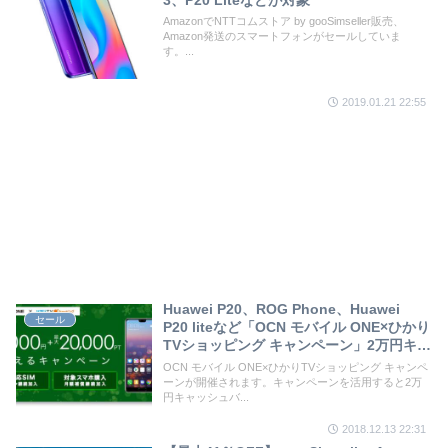
3、P20 Liteなどが対象
AmazonでNTTコムストア by gooSimseller販売、
Amazon発送のスマートフォンがセールしていま
す。...
2019.01.21 22:55
Huawei P20、ROG Phone、Huawei
セール
P20 liteなど「OCN モバイル ONE×ひかり
TVショッピング キャンペーン」2万円キャ
ッシュバック、最大3万ポイント還元
OCN モバイル ONE×ひかりTVショッピング キャンペ
ーンが開催されます。キャンペーンを活用すると2万
円キャッシュバ...
2018.12.13 22:31