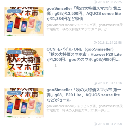
2018.12.03 22:25
gooSimseller「秋の大特価スマホ市 第ニ
セール
弾」g08が13,500円、AQUOS sense lite
が21,384円など特価
gooSimsellerYahoo!ショッピング店、gooSimseller楽天
市場店で「秋の大特価スマホ市 第ニ弾」が...
2018.11.14 21:58
OCN モバイル ONE（gooSimseller）
セール
「秋の大特価スマホ市」Huawei P20 Lite
が4,300円、gooのスマホ g08が980円な
ど
2018.11.01 11:16
gooSimseller「秋の大特価スマホ市 第一
セール
弾」g08、P20 Lite、AQUOS sense lite
などがセール
gooSimsellerYahoo!ショッピング店、gooSimseller楽天
市場店で「格秋の大特価スマホ市 第一弾」...
2018.10.31 20:58