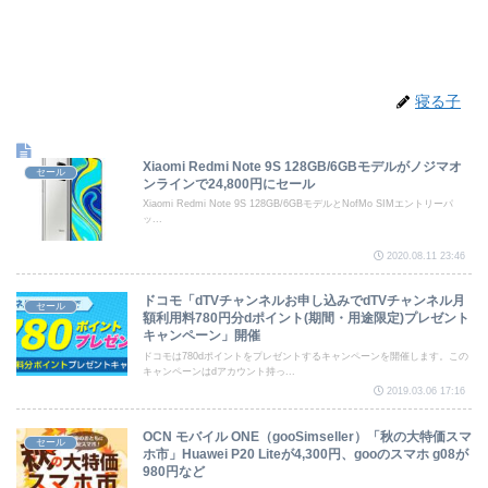
寝る子
Xiaomi Redmi Note 9S 128GB/6GBモデルがノジマオ
セール
ンラインで24,800円にセール
Xiaomi Redmi Note 9S 128GB/6GBモデルとNofMo SIMエントリーパ
ッ...
2020.08.11 23:46
ドコモ「dTVチャンネルお申し込みでdTVチャンネル月
セール
額利用料780円分dポイント(期間・用途限定)プレゼント
キャンペーン」開催
ドコモは780dポイントをプレゼントするキャンペーンを開催します。この
キャンペーンはdアカウント持っ...
2019.03.06 17:16
OCN モバイル ONE（gooSimseller）「秋の大特価スマ
セール
ホ市」Huawei P20 Liteが4,300円、gooのスマホ g08が
980円など