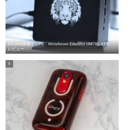
OCulink搭載ミニPC「Minisforum EliteMini UM780 XTX」
レビュー