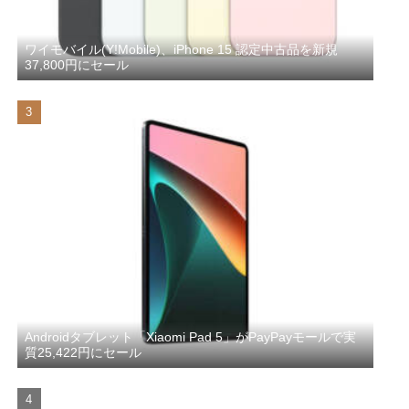
ワイモバイル(Y!Mobile)、iPhone 15 認定中古品を新規
37,800円にセール
Androidタブレット「Xiaomi Pad 5」がPayPayモールで実
質25,422円にセール