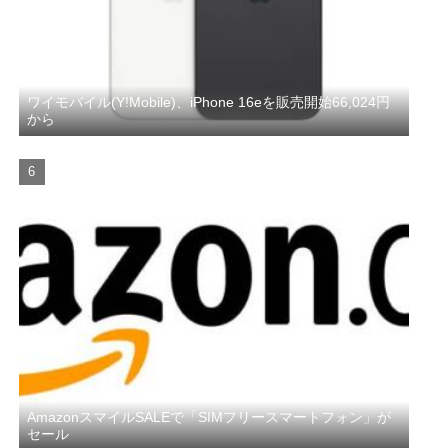
ワイモバイル(Y!Mobile)、iPhone 16eを販売開始66,024円
から
AmazonスマイルSALEで「SIMフリースマートフォン」が
セール