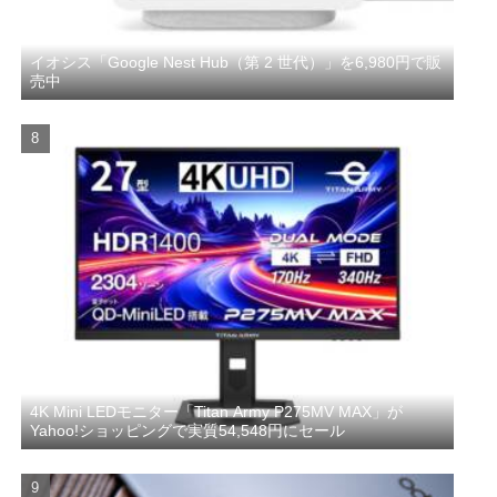
イオシス「Google Nest Hub（第 2 世代）」を6,980円で販
売中
4K Mini LEDモニター「Titan Army P275MV MAX」が
Yahoo!ショッピングで実質54,548円にセール