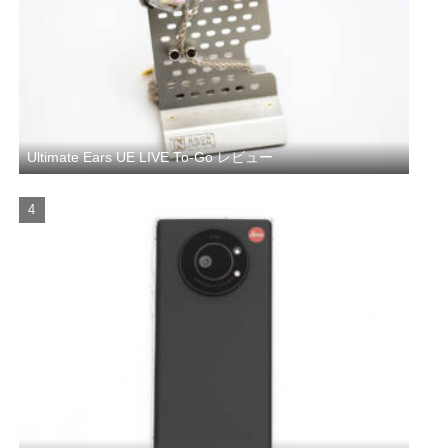
Ultimate Ears UE LIVE To-Go レビュー