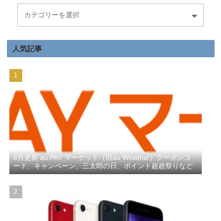
人気記事
8月更新 au PAY マーケット（旧au Wowma!）クーポンコ
ード、キャンペーン、三太郎の日、ポイント超超祭りなど