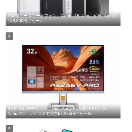
SIMフリースマートフォン「Xiaomi 15 Ultra」がAmazonで
149,800円にセール
4K Mini LEDモニター「Titan Army P32A6V-PRO」が
Yahoo!ショッピングで実質56,275円にセール