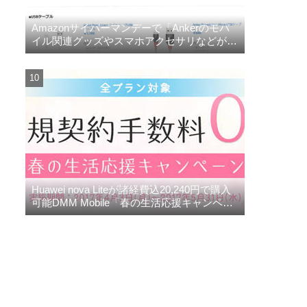
Amazonサイバーマンデーで「Ankerのモバ
イル関連グッズやスマホアクセサリなどがお
買い得」
Huawei nova Liteが諸経費込20,240円で購入
可能DMM Mobile「春の生活応援キャンペー
ン」