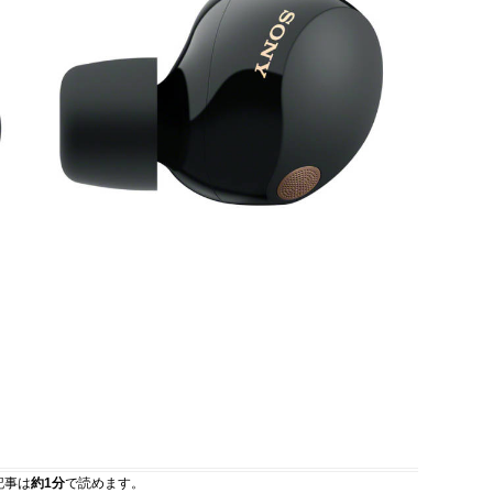
記事は
約1分
で読めます。