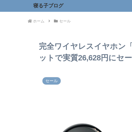
寝る子ブログ
ホーム
セール
完全ワイヤレスイヤホン「WF-
ットで実質26,628円にセ
セール