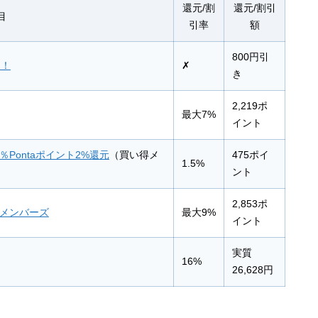
還元/割
還元/割引
目
引率
額
800円引
ン！
✗
き
2,219ポ
最大7%
イント
％Pontaポイント2%還元
（買い得メ
475ポイ
1.5%
ント
2,853ポ
得メンバーズ
最大9%
イント
実質
16%
26,628円