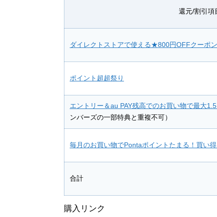
還元/割引項
ダイレクトストアで使える★800円OFFクーポ
ポイント超超祭り
エントリー＆au PAY残高でのお買い物で最大1.5
ンバーズの一部特典と重複不可）
毎月のお買い物でPontaポイントたまる！買い
合計
購入リンク