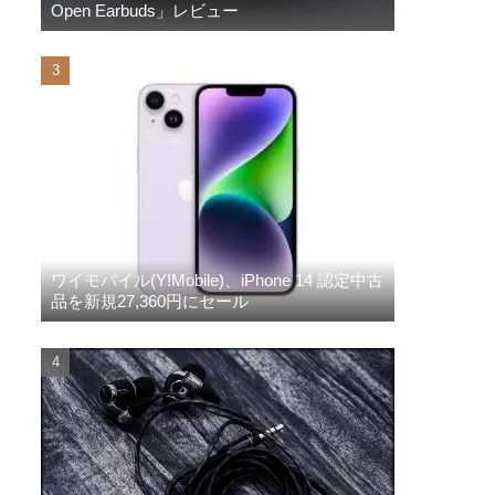
Open Earbuds」レビュー
ワイモバイル(Y!Mobile)、iPhone 14 認定中古
品を新規27,360円にセール