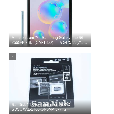
Amazon.comで「Samsung Galaxy Tab S6
256Gモデル（SM-T860）」が$479.99(約5万
円)に値下がり
SanDisk 1TB Extreme microSDXC
SDSQXA1-1T00-GN6MA レビュー