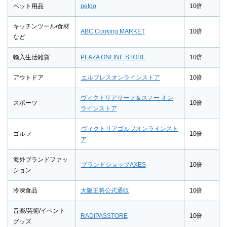
ペット用品
petgo
10倍
キッチンツール/食材
ABC Cooking MARKET
10倍
など
輸入生活雑貨
PLAZA ONLINE STORE
10倍
アウトドア
エルブレスオンラインストア
10倍
ヴィクトリアサーフ＆スノー オン
スポーツ
10倍
ラインストア
ヴィクトリアゴルフオンラインスト
ゴルフ
10倍
ア
海外ブランドファッ
ブランドショップAXES
10倍
ション
冷凍食品
大阪王将公式通販
10倍
音楽/芸術/イベント
RADIPASSTORE
10倍
グッズ