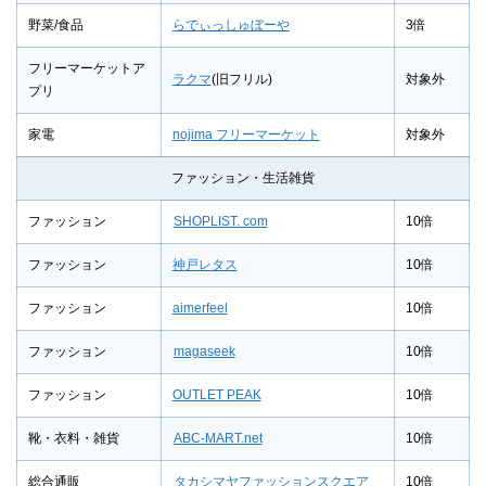
野菜/食品
らでぃっしゅぼーや
3倍
フリーマーケットア
ラクマ
(旧フリル)
対象外
プリ
家電
nojima フリーマーケット
対象外
ファッション・生活雑貨
ファッション
SHOPLIST. com
10倍
ファッション
神戸レタス
10倍
ファッション
aimerfeel
10倍
ファッション
magaseek
10倍
ファッション
OUTLET PEAK
10倍
靴・衣料・雑貨
ABC-MART.net
10倍
総合通販
タカシマヤファッションスクエア
10倍