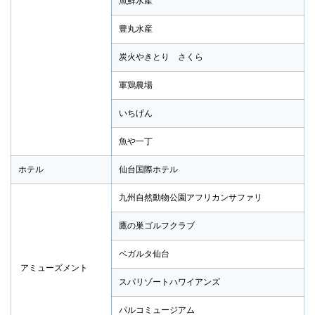
魚鮮水産
豊丸水産
炭火やきとり さくら
軍鶏農場
いちげん
魚や一丁
ホテル
仙台国際ホテル
九州自然動物公園アフリカンサファリ
鷹の巣ゴルフクラブ
ベガルタ仙台
アミューズメント
スパリゾートハワイアンズ
パルコミュージアム