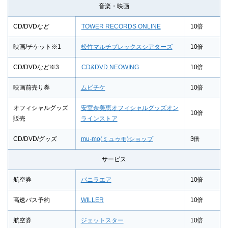
音楽・映画
CD/DVDなど
TOWER RECORDS ONLINE
10倍
映画/チケット※1
松竹マルチプレックスシアターズ
10倍
CD/DVDなど※3
CD&DVD NEOWING
10倍
映画前売り券
ムビチケ
10倍
オフィシャルグッズ
安室奈美恵オフィシャルグッズオン
10倍
販売
ラインストア
CD/DVD/グッズ
mu-mo(ミュゥモ)ショップ
3倍
サービス
航空券
バニラエア
10倍
高速バス予約
WILLER
10倍
航空券
ジェットスター
10倍