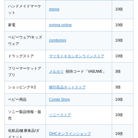
ハンドメイドマーケ
minne
10倍
ット
家電
nojima online
10倍
ベビーウェア/キッズ
combimini
10倍
ウェア
ドラッグストア
マツモトキヨシオンラインストア
10倍
フリーマーケットア
メルカリ
招待コード「VABJWE」
3倍
プリ
ショッピング※2
無印良品ネットストア
3倍
ベビー用品
Combi Shop
10倍
ソニー製品情報・販
ソニーストア
10倍
売
化粧品/健康食品/ダ
DHCオンラインショップ
10倍
イエット