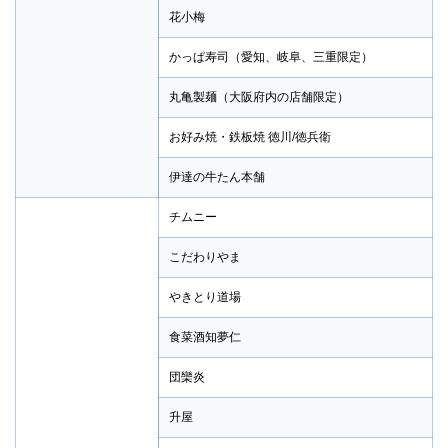
花小梅
かっぱ寿司（愛知、岐阜、三重限定）
丸亀製麺（大阪府内の店舗限定）
お好み焼・鉄板焼 徳川/徳兵衛
伊達の牛たん本舗
チムニー
こだわりやま
やきとり道場
食菜酒知夢仁
団欒炎
升屋