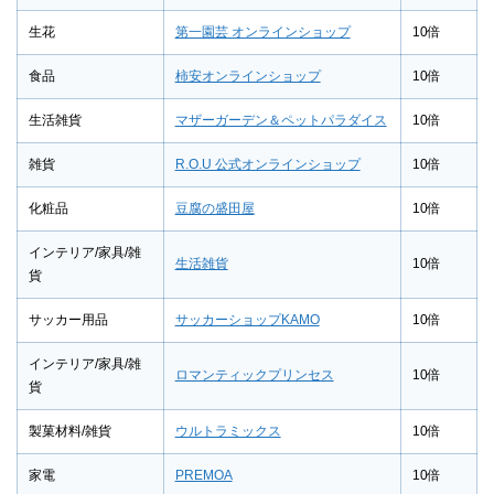
生花
第一園芸 オンラインショップ
10倍
食品
柿安オンラインショップ
10倍
生活雑貨
マザーガーデン＆ペットパラダイス
10倍
雑貨
R.O.U 公式オンラインショップ
10倍
化粧品
豆腐の盛田屋
10倍
インテリア/家具/雑
生活雑貨
10倍
貨
サッカー用品
サッカーショップKAMO
10倍
インテリア/家具/雑
ロマンティックプリンセス
10倍
貨
製菓材料/雑貨
ウルトラミックス
10倍
家電
PREMOA
10倍