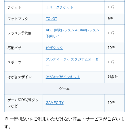
チケット
Ｊリーグチケット
10倍
フォトブック
TOLOT
3倍
ABC 体験レッスン＆1dayレッスン
レッスン予約倍
10倍
予約サイト
宅配ピザ
ピザクック
10倍
アルディージャ スタジアムオーダ
スポーツ
10倍
ー
はがきデザイン
はがきデザインキット
対象外
ゲーム
ゲーム/CD/関連グッ
GAMECITY
10倍
ツなど
※ 一部d払いをご利用いただけない商品・サービスがございま
す。