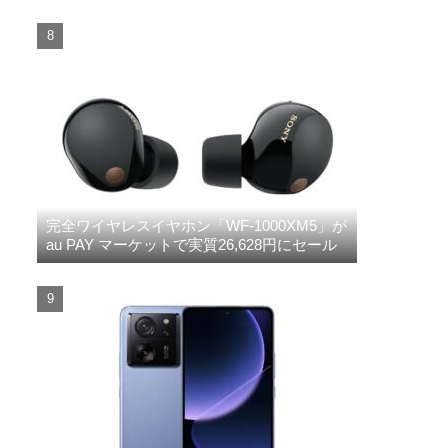
58,300円にセール
完全ワイヤレスイヤホン「WF-1000XM5」が
au PAY マーケットで実質26,628円にセール