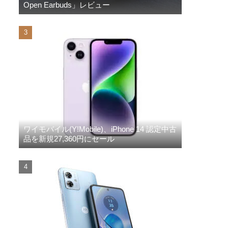
Open Earbuds」レビュー
ワイモバイル(Y!Mobile)、iPhone 14 認定中古
品を新規27,360円にセール