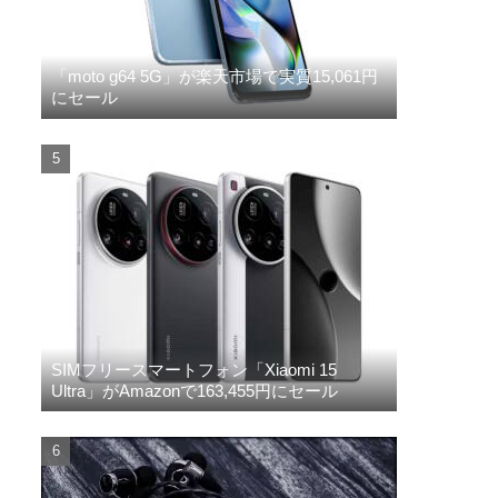
「moto g64 5G」が楽天市場で実質15,061円
にセール
SIMフリースマートフォン「Xiaomi 15
Ultra」がAmazonで163,455円にセール