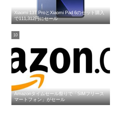
Xiaomi 13T ProとXiaomi Pad 6のセット購入
で111,312円にセール
Amazonタイムセール祭りで「SIMフリース
マートフォン」がセール