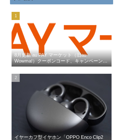
8月更新 au PAY マーケット（旧au
Wowma!）クーポンコード、キャンペーン、
三太郎の日、ポイント超超祭りなど
イヤーカフ型イヤホン「OPPO Enco Clip2