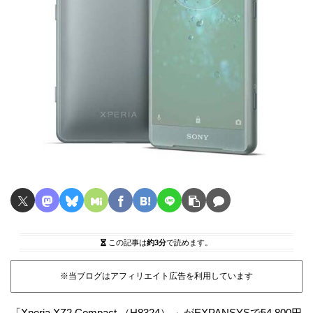
この記事は
約3分
で読めます。
※当ブログはアフィリエイト広告を利用しています
「Xperia XZ2 Compact （H8324） 」がEXPANSYSで54,800円