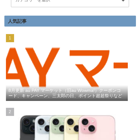
人気記事
8月更新 au PAY マーケット（旧au Wowma!）クーポンコ
ード、キャンペーン、三太郎の日、ポイント超超祭りなど