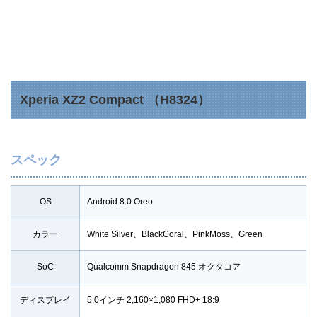
Xperia XZ2 Compact （H8324）
スペック
OS
Android 8.0 Oreo
カラー
White Silver、BlackCoral、PinkMoss、Green
SoC
Qualcomm Snapdragon 845 オクタコア
ディスプレイ
5.0インチ 2,160×1,080 FHD+ 18:9