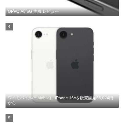
OPPO A5 5G 実機 レビュー
ワイモバイル(Y!Mobile)、iPhone 16eを販売開始66,024円
から