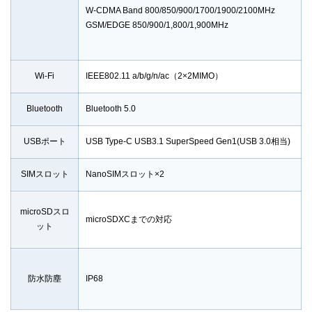
W-CDMA Band 800/850/900/1700/1900/2100MHz
GSM/EDGE 850/900/1,800/1,900MHz
Wi-Fi
IEEE802.11 a/b/g/n/ac（2×2MIMO）
Bluetooth
Bluetooth 5.0
USBポート
USB Type-C USB3.1 SuperSpeed Gen1(USB 3.0相当)
SIMスロット
NanoSIMスロット×2
microSDスロ
microSDXCまでの対応
ット
防水防塵
IP68