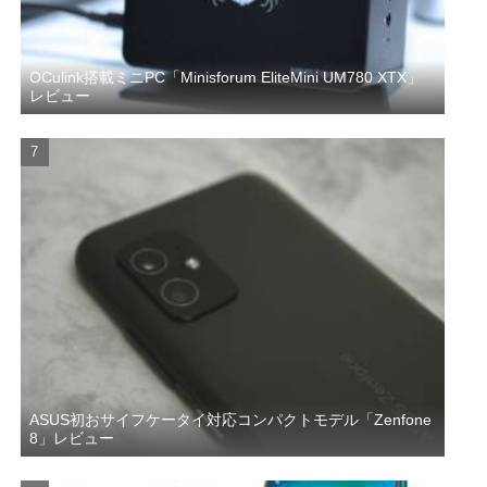
OCulink搭載ミニPC「Minisforum EliteMini UM780 XTX」
レビュー
ASUS初おサイフケータイ対応コンパクトモデル「Zenfone
8」レビュー