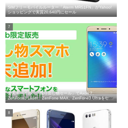
SIMフリーモバイルルーター「Aterm MR51FN」がYahoo!
ショッピングで実質20,640円にセール
楽天モバイル、「掘り出し物セール」でAxon 7、
ZenFone3 Laser、ZenFone MAX、ZenFone3 Ultraをセー
ル