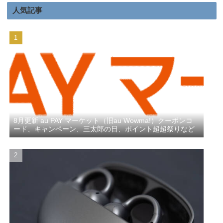
人気記事
8月更新 au PAY マーケット（旧au Wowma!）クーポンコ
ード、キャンペーン、三太郎の日、ポイント超超祭りなど