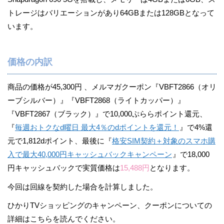
トレージはバリエーションがあり64GBまたは128GBとなって
います。
価格の内訳
商品の価格が45,300円 、メルマガクーポン『VBFT2866（オリ
ーブシルバー）』『VBFT2868（ライトカッパー）』
『VBFT2867（ブラック）』で10,000ぷららポイント還元、
『
毎週おトクなd曜日 最大4％のdポイントを還元！
』で4%還
元で1,812dポイント、最後に『
格安SIM契約＋対象のスマホ購
入で最大40,000円キャッシュバックキャンペーン
』で18,000
円キャッシュバックで実質価格は
15,488円
となります。
今回は回線を契約した場合を計算しました。
ひかりTVショッピングのキャンペーン、クーポンについての
詳細はこちらを読んでください。