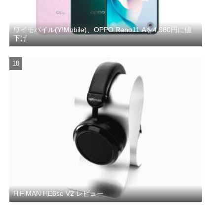
ワイモバイル(Y!Mobile)、OPPO Reno11 Aを4,980円に値
下げ
HiFiMAN HE6se V2 レビュー