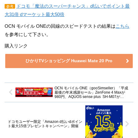
ドコモ「魔法のスーパーチャンス」d払いでポイント最
参考
大31倍 dマーケット最大50倍
OCN モバイル ONEの回線のスピードテストの結果は
こちら
を参考にして下さい。
購入リンク
ひかりTVショッピング Huawei Mate 20 Pro
OCN モバイル ONE（gooSimseller）「平成
最後の年末感謝セール」ZenFone 4 Maxが
980円、AQUOS sense plus SH-M07が
19,880円など
ドコモユーザー限定「Amazon d払いdポイン
ト最大15倍プレゼントキャンペーン」開催