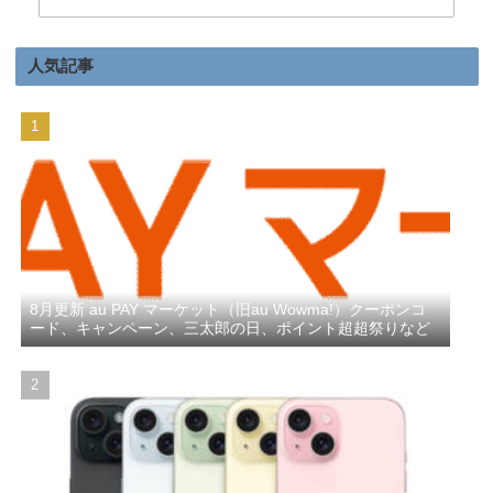
人気記事
8月更新 au PAY マーケット（旧au Wowma!）クーポンコ
ード、キャンペーン、三太郎の日、ポイント超超祭りなど