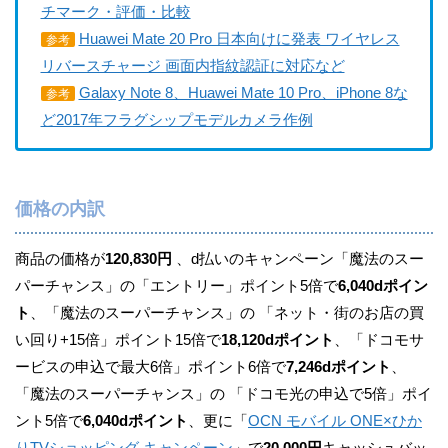
チマーク・評価・比較
Huawei Mate 20 Pro 日本向けに発表 ワイヤレス
参考
リバースチャージ 画面内指紋認証に対応など
Galaxy Note 8、Huawei Mate 10 Pro、iPhone 8な
参考
ど2017年フラグシップモデルカメラ作例
価格の内訳
商品の価格が
120,830円
、d払いのキャンペーン「魔法のスー
パーチャンス」の「エントリー」ポイント5倍で
6,040dポイン
ト
、「魔法のスーパーチャンス」の 「ネット・街のお店の買
い回り+15倍」ポイント15倍で
18,120dポイント
、「ドコモサ
ービスの申込で最大6倍」ポイント6倍で
7,246dポイント
、
「魔法のスーパーチャンス」の 「ドコモ光の申込で5倍」ポイ
ント5倍で
6,040dポイント
、更に「
OCN モバイル ONE×ひか
りTVショッピング キャンペーン
」で
20,000円
キャッシュバッ