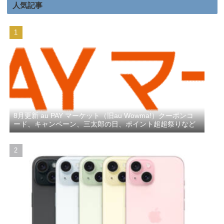
人気記事
8月更新 au PAY マーケット（旧au Wowma!）クーポンコ
ード、キャンペーン、三太郎の日、ポイント超超祭りなど