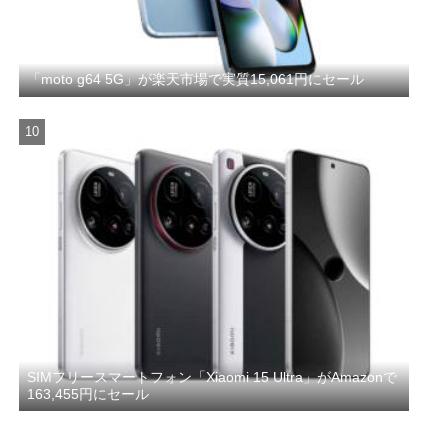
「moto g64 5G」が楽天市場で実質15,061円にセール
SIMフリースマートフォン「Xiaomi 15 Ultra」がAmazonで
163,455円にセール