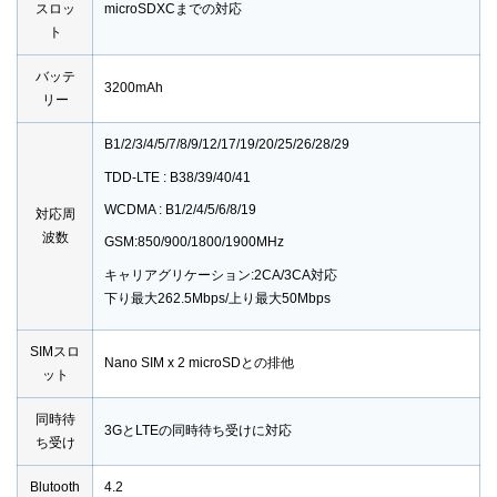
スロッ
microSDXCまでの対応
ト
バッテ
3200mAh
リー
B1/2/3/4/5/7/8/9/12/17/19/20/25/26/28/29
TDD-LTE : B38/39/40/41
WCDMA : B1/2/4/5/6/8/19
対応周
波数
GSM:850/900/1800/1900MHz
キャリアグリケーション:2CA/3CA対応
下り最大262.5Mbps/上り最大50Mbps
SIMスロ
Nano SIM x 2 microSDとの排他
ット
同時待
3GとLTEの同時待ち受けに対応
ち受け
Blutooth
4.2