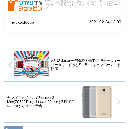
NTTドコモが運営するオンラインストアひかりTVショッピング
でクーポンを配布中です。クーポン等メールマガジン限定クーポ
ン...
2021.02.24 12:00
nerukoblog.jp
ASUS Japan一部機種を値下げ 旧モデルユー
ザー向け「ずっとZenFoneキャンペーン」を
開催
ヤマダウェブコムでZenfone 3
Max(ZC520TL)とHuawei P9 Liteが6月10日
の10時からセール予定?