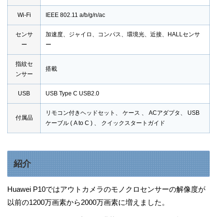
Wi-Fi
IEEE 802.11 a/b/g/n/ac
センサ
加速度、ジャイロ、コンパス、環境光、近接、HALLセンサ
ー
ー
指紋セ
搭載
ンサー
USB
USB Type C USB2.0
リモコン付きヘッドセット、 ケース 、 ACアダプタ、 USB
付属品
ケーブル ( A to C ) 、 クイックスタートガイド
紹介
Huawei P10ではアウトカメラのモノクロセンサーの解像度が
以前の1200万画素から2000万画素に増えました。