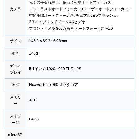
光学式手振れ補正、像面位相差オートフォーカス+
カメラ
コントラストオートフォーカス+レーザーオートフォーカス+
空間認識オートフォーカス, デュアルLEDフラッシュ、
2倍ハイブリッドズーム 4Kビデオ
フロントカメラ 800万画素 オートフォーカス F1.9
サイズ
145.3 × 69.3× 6.98mm
重さ
145g
ディス
5.1インチ 1920 1080 FHD IPS
プレイ
SoC
Huawei Kirin 960 オクタコア
メモリ
4GB
ー
ストレ
64GB
ージ
microSD