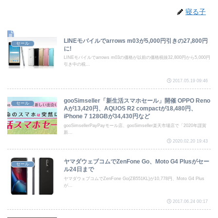
寝る子
LINEモバイルでarrows m03が5,000円引きの27,800円
セール
に!
LINEモバイルでarrows m03の価格が以前の価格税抜32,800円から5,000円
引き中の税...
2017.05.19 09:46
gooSimseller「新生活スマホセール」開催 OPPO Reno
セール
Aが13,420円、AQUOS R2 compactが18,480円、
iPhone 7 128GBが34,430円など
gooSimsellerPayPayモール店、gooSimseller楽天市場店で「2020年謹賀
新...
2020.02.20 19:43
ヤマダウェブコムでZenFone Go、Moto G4 Plusがセー
セール
ル24日まで
ヤマダウェブコムでZenFone Go(ZB551KL)が10,778円、Moto G4 Plus
が...
2017.06.24 00:17