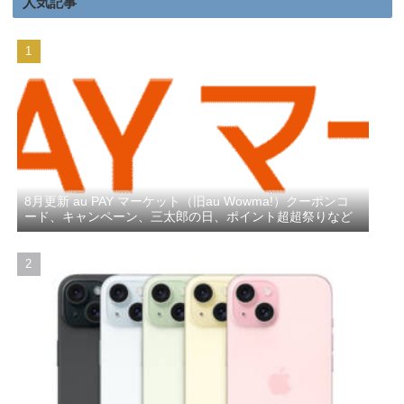
人気記事
8月更新 au PAY マーケット（旧au Wowma!）クーポンコ
ード、キャンペーン、三太郎の日、ポイント超超祭りなど