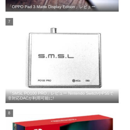
「OPPO Pad 3 Matte Display Edition」レビュー
「SMSL PO100 PRO」レビュー Nintendo SwitchやPS5で
非対応DACが利用可能に!