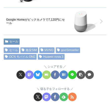
Google Homeがビックカメラで7,120円にセ
ール
セール
セール
格安SIM
MVNO
gooSimseller
OCN モバイル ONE
Huawei nova 3
シェアする
寝る子をフォローする