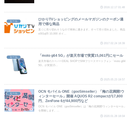
2016.12.17 01:48
ひかりTVショッピングのメールマガジンのクーポン適
セール
用で得な商品
直ぐに売り切れそうなので簡単に書きます。すべて売り切れました。商品
s001q05 10,000 ポイ...
2017.02.24 18:39
「moto g64 5G」が楽天市場で実質15,061円にセール
セール
楽天市場のスーパーDEAL SHOPでSIMフリースマートフォン「moto g64
5G」が実質15...
2025.05.23 19:57
OCN モバイル ONE（gooSimseller）「梅の花満開!ウ
セール
ィンターセール」開催 AQUOS R2 compactが17,800
円、ZenFone 6が44,900円など
OCN モバイル ONE（gooSimseller）は「梅の花満開!ウィンターセール」
を開催します。...
2020.01.28 18:04