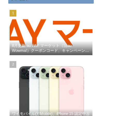
8月更新 au PAY マーケット（旧au
Wowma!）クーポンコード、キャンペーン、
三太郎の日、ポイント超超祭りなど
ワイモバイル(Y!Mobile)、iPhone 15 認定中古