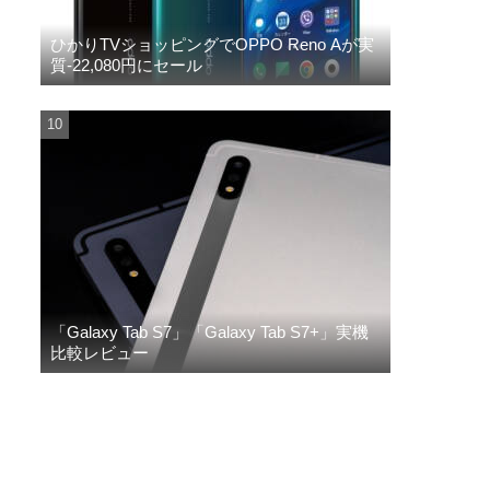
ひかりTVショッピングでOPPO Reno Aが実
質-22,080円にセール
「Galaxy Tab S7」「Galaxy Tab S7+」実機
比較レビュー