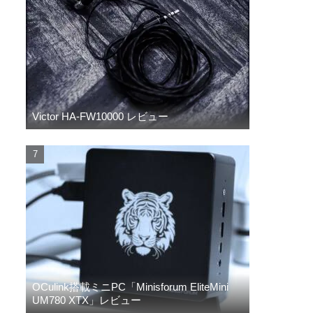
Victor HA-FW10000 レビュー
OCulink搭載ミニPC「Minisforum EliteMini
UM780 XTX」レビュー