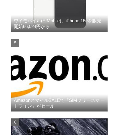
ワイモバイル(Y!Mobile)、iPhone 16eを販売
開始66,024円から
AmazonスマイルSALEで「SIMフリースマー
トフォン」がセール