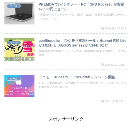
PREMOAで7インチノートPC「GPD Pocket」が実質
セール
42,600円にセール
PREMOAで7インチノートPC「GPD Pocket」が実質42,600円にセールし
ています。「G...
2018.03.17 23:28
gooSimseller「ひな祭り雪洞セール」Huawei P20 Lite
セール
が3,024円、AQUOS sense2が7,344円など
gooSimsellerYahoo!ショッピング店、gooSimseller楽天市場店で「ひな祭
り雪...
2019.02.20 22:17
ドコモ、 iTunesコード10%offキャンペーン開催
セール
ドコモでiTunesコード10%offキャンペーン開催中です。このキャンペーン
も携帯料金との合算での...
2017.11.01 14:01
スポンサーリンク