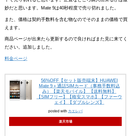
妙だと思います。Mate 9は40秒程度で売り切れました。
また、価格は契約手数料を含む物なのでそのままの価格で買
えます。
商品ページが出来たら更新するので良ければまた見に来てく
ださい。追加しました。
料金ページ
56%OFF【セット販売端末】HUAWEI
Mate 9＋通話SIMカード（事務手数料込
み）【楽天モバイル】 【送料無料】
【SIMフリー】【格安スマホ】【ファーウ
ェイ】【ダブルレンズ】
posted with
カエレバ
楽天市場