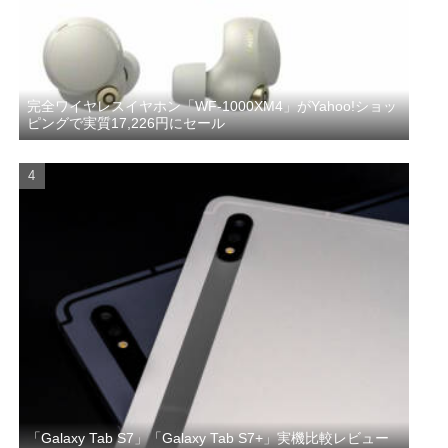
完全ワイヤレスイヤホン「WF-1000XM4」がYahoo!ショッ
ピングで実質17,226円にセール
「Galaxy Tab S7」「Galaxy Tab S7+」実機比較レビュー