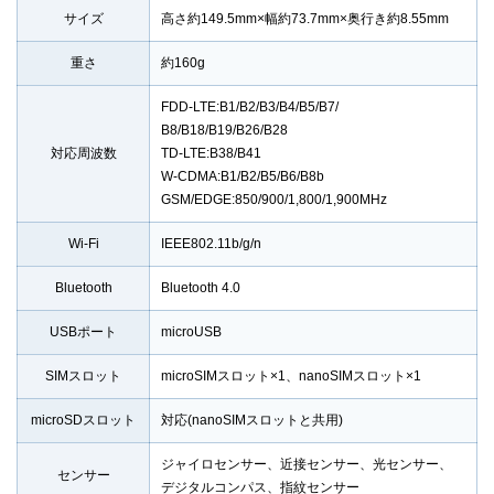
サイズ
高さ約149.5mm×幅約73.7mm×奥行き約8.55mm
重さ
約160g
FDD-LTE:B1/B2/B3/B4/B5/B7/
B8/B18/B19/B26/B28
対応周波数
TD-LTE:B38/B41
W-CDMA:B1/B2/B5/B6/B8b
GSM/EDGE:850/900/1,800/1,900MHz
Wi-Fi
IEEE802.11b/g/n
Bluetooth
Bluetooth 4.0
USBポート
microUSB
SIMスロット
microSIMスロット×1、nanoSIMスロット×1
microSDスロット
対応(nanoSIMスロットと共用)
ジャイロセンサー、近接センサー、光センサー、
センサー
デジタルコンパス、指紋センサー