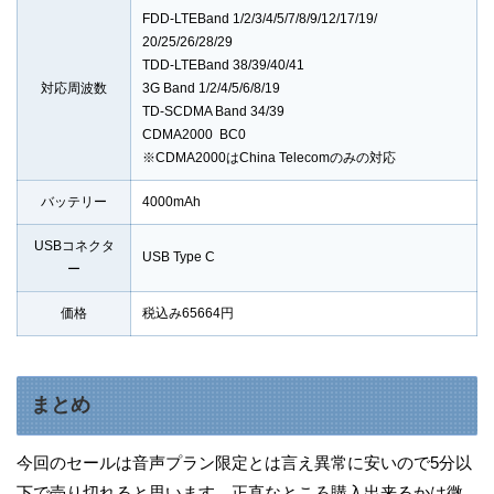
FDD-LTEBand 1/2/3/4/5/7/8/9/12/17/19/
20/25/26/28/29
TDD-LTEBand 38/39/40/41
対応周波数
3G Band 1/2/4/5/6/8/19
TD-SCDMA Band 34/39
CDMA2000 BC0
※CDMA2000はChina Telecomのみの対応
バッテリー
4000mAh
USBコネクタ
USB Type C
ー
価格
税込み65664円
まとめ
今回のセールは音声プラン限定とは言え異常に安いので5分以
下で売り切れると思います。正直なところ購入出来るかは微