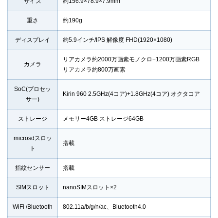
サイズ
約156.9×78.9×7.9mm
重さ
約190g
ディスプレイ
約5.9インチ/IPS 解像度 FHD(1920×1080)
リアカメラ約2000万画素モノクロ+1200万画素RGB
カメラ
リアカメラ約800万画素
SoC(プロセッ
Kirin 960 2.5GHz(4コア)+1.8GHz(4コア) オクタコア
サー)
ストレージ
メモリー4GB ストレージ64GB
microsdスロッ
搭載
ト
指紋センサー
搭載
SIMスロット
nanoSIMスロット×2
WiFi /Bluetooth
802.11a/b/g/n/ac、Bluetooth4.0