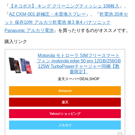
「
【ネコポス】 キング クリーニングティッシュ 108枚入
」、
「
AZ CKM-001 超極圧・水置換スプレー
」、「
乾電池 20本セ
ット 保存10年 アルカリ乾電池 単3 単4 パナソニック
Panasonic アルカリ電池
」を買ったりするのがオススメです。
購入リンク
Motorola モトローラ SIMフリースマート
フォン motorola edge 50 pro 12GB/256GB
125W TurboPowerチャージャー同梱【数
量限定】
楽天スーパーDEALSHOP
Amazon
楽天
Yahoo!ショッピング
メルカリ