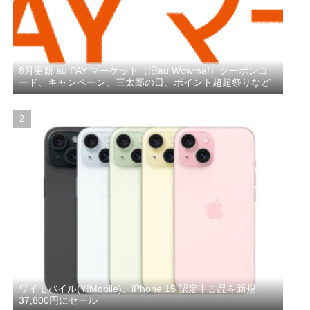
8月更新 au PAY マーケット（旧au Wowma!）クーポンコ
ード、キャンペーン、三太郎の日、ポイント超超祭りなど
ワイモバイル(Y!Mobile)、iPhone 15 認定中古品を新規
37,800円にセール