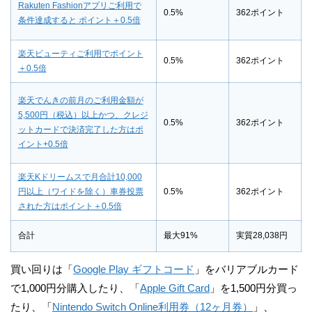
Rakuten Fashionアプリご利用で
0.5%
362ポイント
条件達成すると ポイント＋0.5倍
楽天ビューティご利用でポイント
0.5%
362ポイント
＋0.5倍
楽天でんきの前月のご利用金額が
5,500円（税込）以上かつ、クレジ
0.5%
362ポイント
ットカードで決済完了した方はポ
イント+0.5倍
楽天Kドリームスで月合計10,000
円以上（ワイドを除く）車券投票
0.5%
362ポイント
された方はポイント＋0.5倍
合計
最大91%
実質28,038円
買い回りは「
Google Play ギフトコード
」をバリアブルカード
で1,000円分購入したり、「
Apple Gift Card
」を1,500円分買っ
たり、「
Nintendo Switch Online利用券（12ヶ月券）
」、