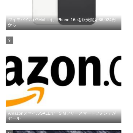
ワイモバイル(Y!Mobile)、iPhone 16eを販売開始66,024円
から
AmazonスマイルSALEで「SIMフリースマートフォン」が
セール