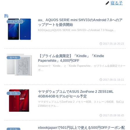
寝る子
au、AQUOS SERIE mini SHV33のAndroid 7.0へのア
ニュース
ップデートを提供開始
KDDI(au)はAQUOS SERIE mini SHV33へのAndroid 7.0 Nouga...
2017.05.16 20:23
【プライム会員限定】「Kindle」「Kindle
セール
Paperwhite」4,000円OFF
Amazonで「Kindle」 と「Kindle Paperwhite」 がプライム会員限定でクー
ポ...
2017.09.01 19:11
ヤマダウェブコムでASUS ZenFone 2 ZE551ML
セール
4GB/64GBモデルがセール予定
ヤマダウェブコムでZenFone 2 メモリー4GB、ストレージ64GB、SoCは
Z3560のモデル...
2017.05.08 06:45
ebookjapanで501円以上で使える500円OFFクーポン配
セール