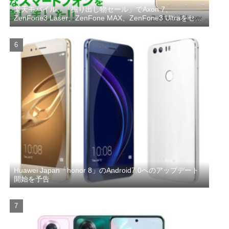
楽天モバイル、「掘り出し物セール」でAxon 7、
ZenFone3 Laser、ZenFone MAX、ZenFone3 Ultraをセー
ル
Huawei Japan「honor 8」のAndroid7.0へのアップデート
開始を予告