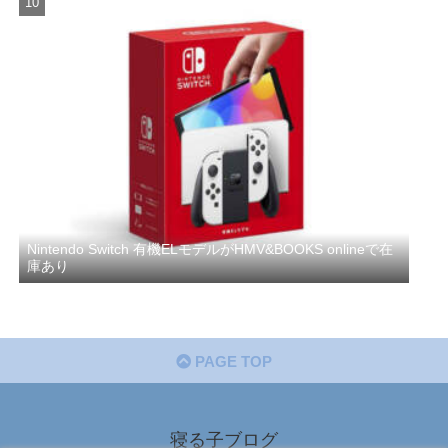
Nintendo Switch 有機ELモデルがHMV&BOOKS onlineで在
庫あり
PAGE TOP
寝る子ブログ