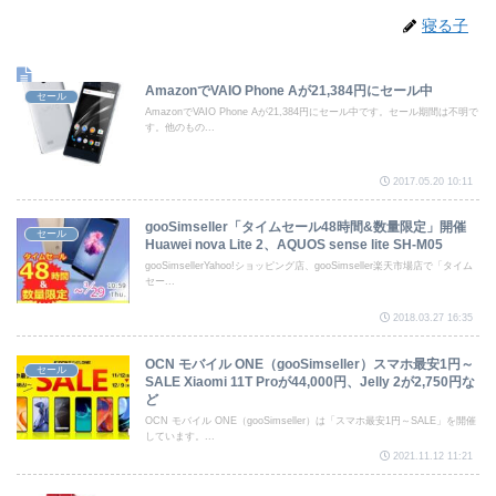
寝る子
AmazonでVAIO Phone Aが21,384円にセール中
セール
AmazonでVAIO Phone Aが21,384円にセール中です。セール期間は不明で
す。他のもの...
2017.05.20 10:11
gooSimseller「タイムセール48時間&数量限定」開催
セール
Huawei nova Lite 2、AQUOS sense lite SH-M05
gooSimsellerYahoo!ショッピング店、gooSimseller楽天市場店で「タイム
セー...
2018.03.27 16:35
OCN モバイル ONE（gooSimseller）スマホ最安1円～
セール
SALE Xiaomi 11T Proが44,000円、Jelly 2が2,750円な
ど
OCN モバイル ONE（gooSimseller）は「スマホ最安1円～SALE」を開催
しています。...
2021.11.12 11:21