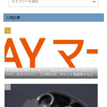
人気記事
8月更新 au PAY マーケット（旧au Wowma!）クーポンコ
ード、キャンペーン、三太郎の日、ポイント超超祭りなど