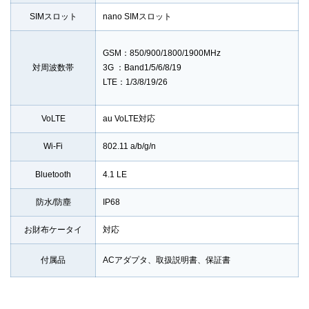
SIMスロット
nano SIMスロット
GSM：850/900/1800/1900MHz
対周波数帯
3G ：Band1/5/6/8/19
LTE：1/3/8/19/26
VoLTE
au VoLTE対応
Wi-Fi
802.11 a/b/g/n
Bluetooth
4.1 LE
防水/防塵
IP68
お財布ケータイ
対応
付属品
ACアダプタ、取扱説明書、保証書