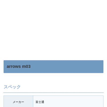
arrows m03
スペック
メーカー
富士通