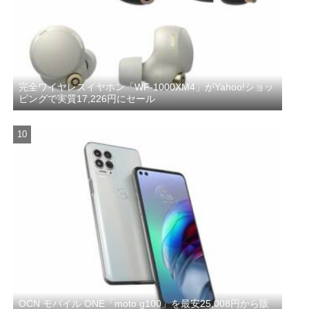
完全ワイヤレスイヤホン「WF-1000XM4」がYahoo!ショッ
ピングで実質17,226円にセール
OCN モバイル ONE「moto g100」を最安25,008円から販