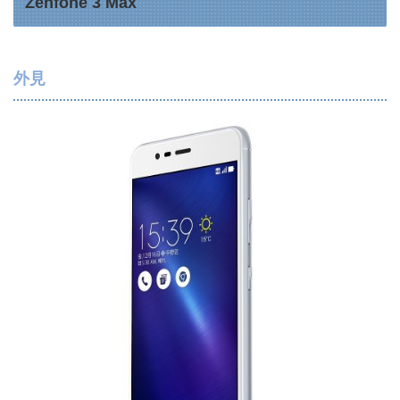
Zenfone 3 Max
外見