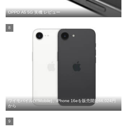
OPPO A5 5G 実機 レビュー
ワイモバイル(Y!Mobile)、iPhone 16eを販売開始66,024円
から