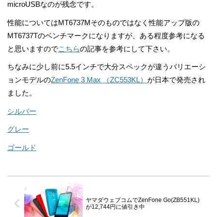
microUSBなのが残念です。
性能についてはMT6737Mそのものではなく性能アップ版の
MT6737Tのベンチマークになりますが、ある程度参考になる
と思いますので
こちら
の記事を参考にして下さい。
ちなみに少し前に5.5インチで大分スペックが違うバリエーシ
ョンモデルの
ZenFone 3 Max （ZC553KL）
が日本で発売され
ました。
シルバー
グレー
ゴールド
ヤマダウェブコムでZenFone Go(ZB551KL)
が12,744円に値引き中