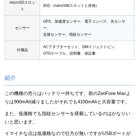
microSDスロッ
対応（nanoSIMスロットと排他）
ト
GPS、加速度センサー、電子コンパス、光センサ
センサー
ー、
近接センサー、指紋センサー
ACアダプターセット、SIMイジェクトピン、
付属品
OTGケーブル、説明書、保証書
紹介
この機種の売りはバッテリー持ちです。前のZenFone Maxよ
りは900mAh減りましたがそれでも4100mAhと大容量です。
また、低価格でも指紋センサーを搭載しているのはかなりい
いと思います。
イマイチな点は低価格なので仕方が無いですがUSBポートが