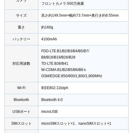
カメラ
フロントカメラ:500万画素
サイズ
高さ約149.5mm×幅約73.7mm×奥行き約8.55mm
重さ
約160g
バッテリー
4100mAh
FDD-LTE:B1/B2/B3/B4/B5/B7/
B8/B18/B19/B26/B28
対応周波数
TD-LTE:B38/B41
W-CDMA:B1/B2/B5/B6/B8ｂ
GSM/EDGE:850/900/1,800/1,900MHz
Wi-Fi
IEEE802.11b/g/n
Bluetooth
Bluetooth 4.0
USBポート
microUSB
SIMスロット
microSIMスロット×1、nanoSIMスロット×1