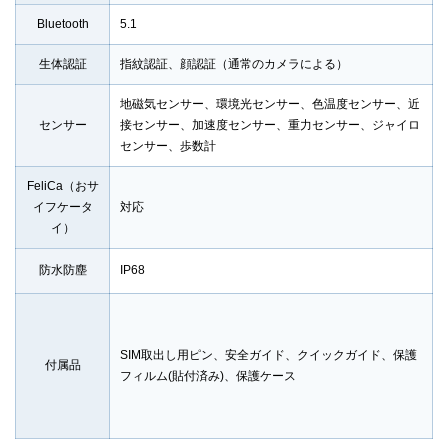
Bluetooth
5.1
生体認証
指紋認証、顔認証（通常のカメラによる）
地磁気センサー、環境光センサー、色温度センサー、近
センサー
接センサー、加速度センサー、重力センサー、ジャイロ
センサー、歩数計
FeliCa（おサ
イフケータ
対応
イ）
防水防塵
IP68
SIM取出し用ピン、安全ガイド、クイックガイド、保護
付属品
フィルム(貼付済み)、保護ケース