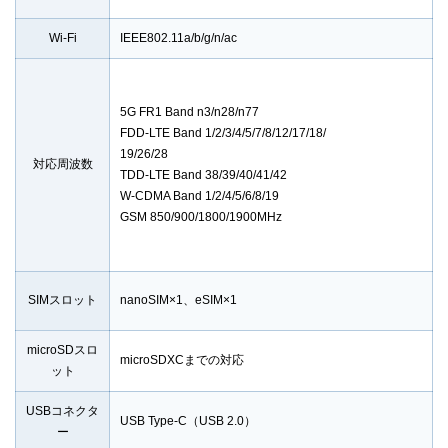
Wi-Fi
IEEE802.11a/b/g/n/ac
5G FR1 Band n3/n28/n77
FDD-LTE Band 1/2/3/4/5/7/8/12/17/18/
19/26/28
対応周波数
TDD-LTE Band 38/39/40/41/42
W-CDMA Band 1/2/4/5/6/8/19
GSM 850/900/1800/1900MHz
SIMスロット
nanoSIM×1、eSIM×1
microSDスロ
microSDXCまでの対応
ット
USBコネクタ
USB Type-C（USB 2.0）
ー