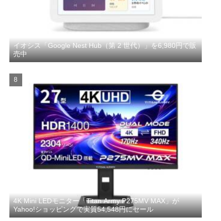
イオシス「Google Nest Hub（第 2 世代）」を6,980円で販
売中
4K Mini LEDモニター「Titan Army P275MV MAX」が
Yahoo!ショッピングで実質54,548円にセール