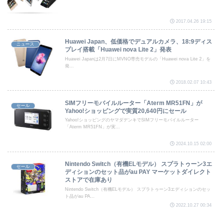
2017.04.26 19:15
Huawei Japan、低価格でデュアルカメラ、18:9ディス
ニュース
プレイ搭載「Huawei nova Lite 2」発表
Huawei Japanは2月7日にMVNO専売モデルの「Huawei nova Lite 2」を
発...
2018.02.07 10:43
SIMフリーモバイルルーター「Aterm MR51FN」が
セール
Yahoo!ショッピングで実質20,640円にセール
Yahoo!ショッピングのヤマダデンキでSIMフリーモバイルルーター
「Aterm MR51FN」が実...
2024.10.15 02:00
Nintendo Switch（有機ELモデル） スプラトゥーン3エ
セール
ディションのセット品がau PAY マーケットダイレクト
ストアで在庫あり
Nintendo Switch（有機ELモデル） スプラトゥーン3エディションのセッ
ト品がau PA...
2022.10.27 00:34