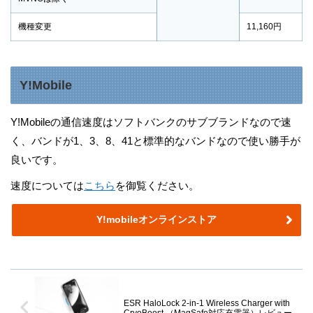
機種変更
11,160円
Y!Mobile
Y!Mobileの通信速度はソフトバンクのサブブランドなので速
く、バンドが1、3、8、41と標準的なバンドなので使い勝手が
良いです。
速度については
こちら
を御覧ください。
Y!mobileオンラインストア
ESR HaloLock 2-in-1 Wireless Charger with
CryoBoost （MagSafe対応充電器）レビュー