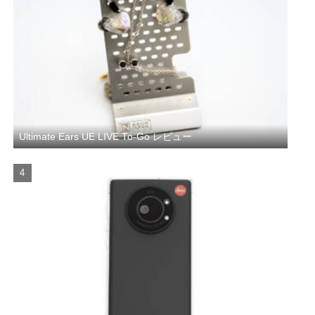
Ultimate Ears UE LIVE To-Go レビュー