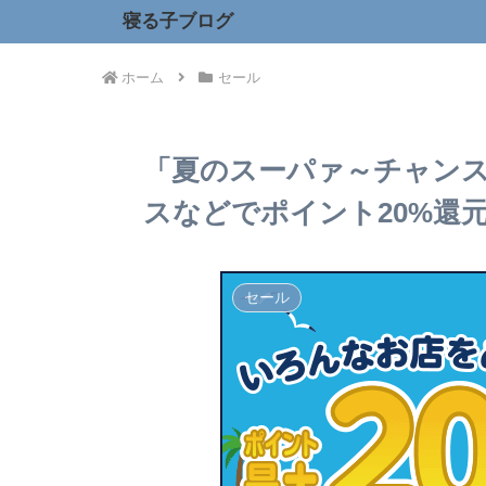
寝る子ブログ
ホーム
セール
「夏のスーパァ～チャンス
スなどでポイント20%還
セール