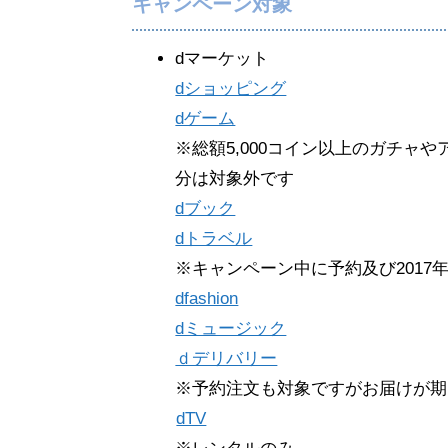
キャンペーン対象
dマーケット
dショッピング
dゲーム
※総額5,000コイン以上のガチャ
分は対象外です
dブック
dトラベル
※キャンペーン中に予約及び2017
dfashion
dミュージック
ｄデリバリー
※予約注文も対象ですがお届けが期
dTV