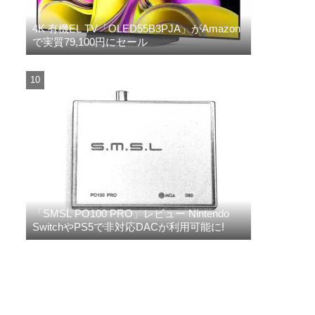
4K 有機EL TV「OLED55B3PJA」がAmazon
で実質79,100円にセール
「SMSL PO100 PRO」レビュー Nintendo
SwitchやPS5で非対応DACが利用可能に!