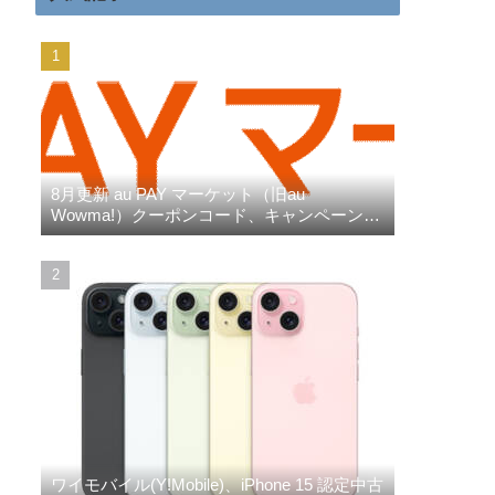
8月更新 au PAY マーケット（旧au
Wowma!）クーポンコード、キャンペーン、
三太郎の日、ポイント超超祭りなど
ワイモバイル(Y!Mobile)、iPhone 15 認定中古