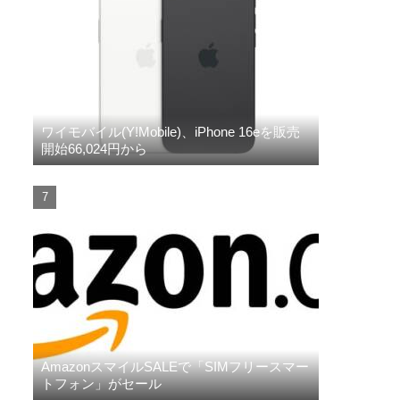
ワイモバイル(Y!Mobile)、iPhone 16eを販売
開始66,024円から
AmazonスマイルSALEで「SIMフリースマー
トフォン」がセール