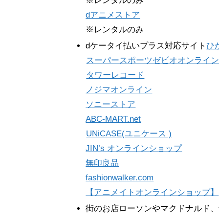
※レンタルのみ
dアニメストア
※レンタルのみ
dケータイ払いプラス対応サイト
ひ
スーパースポーツゼビオオンライ
タワーレコード
ノジマオンライン
ソニーストア
ABC-MART.net
UNiCASE(ユニケース )
JIN’s オンラインショップ
無印良品
fashionwalker.com
【アニメイトオンラインショップ】
街のお店ローソンやマクドナルド、