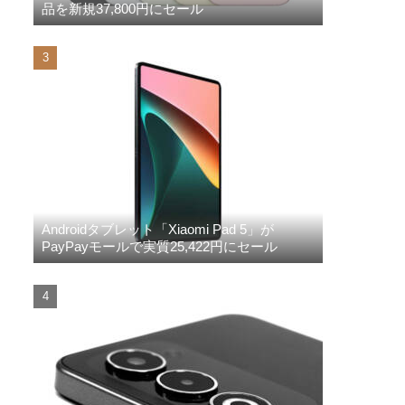
品を新規37,800円にセール
Androidタブレット「Xiaomi Pad 5」が
PayPayモールで実質25,422円にセール