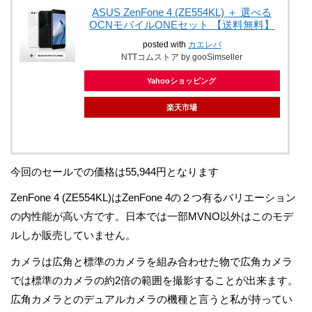
ASUS ZenFone 4 (ZE554KL) ＋ 選べる
OCNモバイルONEセット 【送料無料】
posted with
カエレバ
NTTコムストア by gooSimseller
Yahooショッピング
楽天市場
今回のセールでの価格は55,944円となります
ZenFone 4 (ZE554KL)はZenFone 4の２つ有るバリエーション
の内性能が高い方です。日本では一部MVNO以外はこのモデ
ルしか販売していません。
カメラは広角と標準のカメラを組み合わせた物で広角カメラ
では標準のカメラの約2倍の範囲を撮影することが出来ます。
広角カメラとのデュアルカメラの機種と言うと私が持ってい