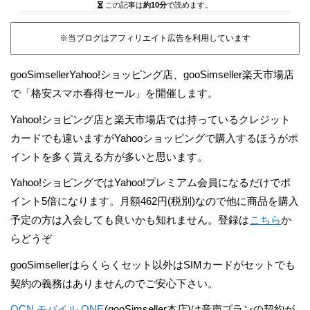
この記事は
約10分
で読めます。
※当ブログはアフィリエイト広告を利用しています
gooSimsellerYahoo!ショッピング店、gooSimseller楽天市場店
で「格安スマホ春得セール」を開催します。
Yahoo!ショピング店と楽天市場店では持っているクレジット
カードでも違いますがYahooショッピングで購入するほうがポ
イントを多く貰える方が多いと思います。
Yahoo!ショピングではYahoo!プレミアム会員になるだけでポ
イント5倍になります。月額462円(税別)なので他に商品を購入
予定の方は入会しても良いかも知れません。登録は
こちら
か
らどうぞ
gooSimsellerはらくらくセット以外はSIMカードがセットでも
契約の義務はありませんのでご安心下さい。
OCN モバイル ONE
(gooSimseller本店)は音声プランの契約が