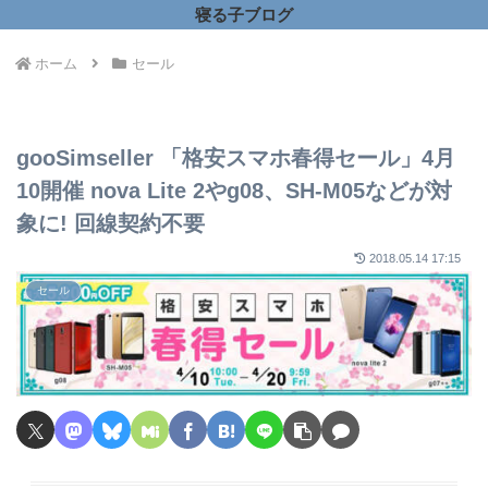
寝る子ブログ
ホーム
セール
gooSimseller 「格安スマホ春得セール」4月
10開催 nova Lite 2やg08、SH-M05などが対
象に! 回線契約不要
2018.05.14 17:15
セール