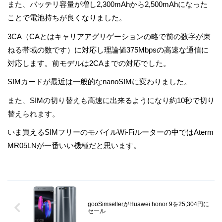
また、バッテリ容量が増し2,300mAhから2,500mAhになった
ことで電池持ちが良くなりました。
3CA（CAとはキャリアアグリゲーションの略で前の数字が束
ねる帯域の数です）に対応し理論値375Mbpsの高速な通信に
対応します。前モデルは2CAまでの対応でした。
SIMカードが最近は一般的なnanoSIMに変わりました。
また、SIMの切り替えも高速に出来るようになり約10秒で切り
替えられます。
いま買えるSIMフリーのモバイルWi-Fiルーターの中ではAterm
MR05LNが一番いい機種だと思います。
gooSimsellerがHuawei honor 9を25,304円に
セール