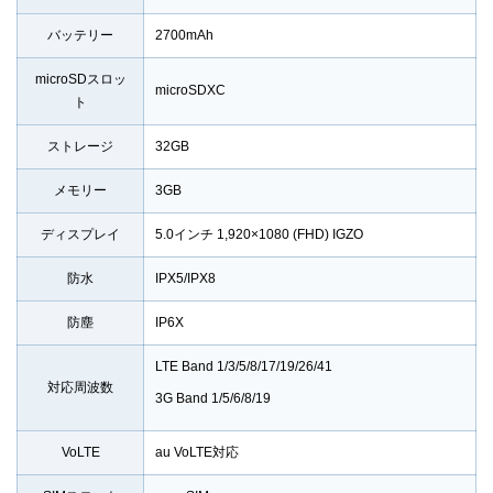
バッテリー
2700mAh
microSDスロッ
microSDXC
ト
ストレージ
32GB
メモリー
3GB
ディスプレイ
5.0インチ 1,920×1080 (FHD) IGZO
防水
IPX5/IPX8
防塵
IP6X
LTE Band 1/3/5/8/17/19/26/41
対応周波数
3G Band 1/5/6/8/19
VoLTE
au VoLTE対応