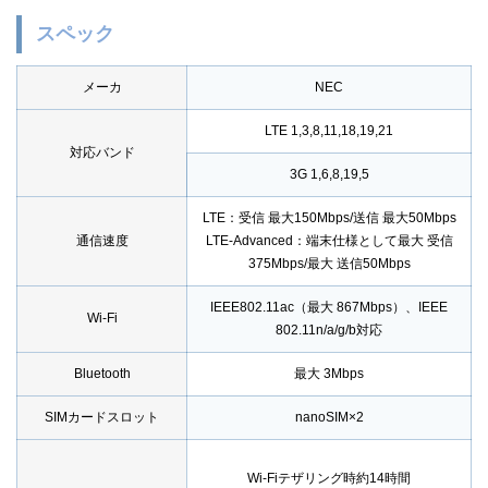
スペック
メーカ
NEC
LTE 1,3,8,11,18,19,21
対応バンド
3G 1,6,8,19,5
LTE：受信 最大150Mbps/送信 最大50Mbps
通信速度
LTE-Advanced：端末仕様として最大 受信
375Mbps/最大 送信50Mbps
IEEE802.11ac（最大 867Mbps）、IEEE
Wi-Fi
802.11n/a/g/b対応
Bluetooth
最大 3Mbps
SIMカードスロット
nanoSIM×2
Wi-Fiテザリング時約14時間