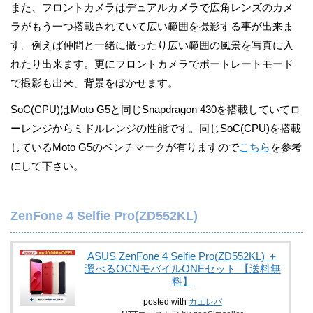
また、フロントカメラはデュアルカメラで広角レンズのカメ
ラがもう一つ搭載されていて広い範囲を撮影する事が出来ま
す。例えば仲間と一緒に撮ったり広い範囲の風景を写真に入
れたり出来ます。更にフロントカメラでポートレートモード
で撮影も出来、背景をぼかせます。
SoC(CPU)はMoto G5と同じSnapdragon 430を搭載していてロ
ーレンジからミドルレンジの性能です。同じSoC(CPU)を搭載
しているMoto G5のベンチマークが有りますので
こちら
を参考
にして下さい。
ZenFone 4 Selfie Pro(ZD552KL)
ASUS ZenFone 4 Selfie Pro(ZD552KL) ＋
選べるOCNモバイルONEセット 【送料無
料】
posted with
カエレバ