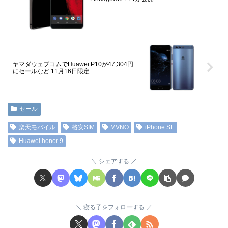
ヤマダウェブコムでHuawei P10が47,304円
にセールなど 11月16日限定
セール
楽天モバイル
格安SIM
MVNO
iPhone SE
Huawei honor 9
シェアする
寝る子をフォローする