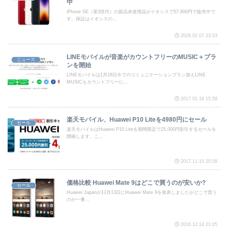
中
iPhone SE（第3世代）の新品未使用品がイオシスで57,800円で販売中で
す。保証はイオシスの...
2026.02.07 23:53
LINEモバイルが音楽がカウントフリーのMUSIC＋プラ
ニュース
ンを開始
LINEモバイルは1月18日今でのコミュニケーションプラン加えLINE
MUSICもカウントフリーに...
2017.01.18 15:59
楽天モバイル、Huawei P10 Liteを4980円にセール
セール
楽天モバイルはHuawei P10 Liteを期間限定で25,000円割引するセールを
開催します。こ...
2017.11.10 20:59
価格比較 Huawei Mate 9はどこで買うのが安いか?
セール
Huawei Japanが12月13日にHuawei Mate 9を発表しましたがどこで買う
のが一番...
2016.12.14 21:05