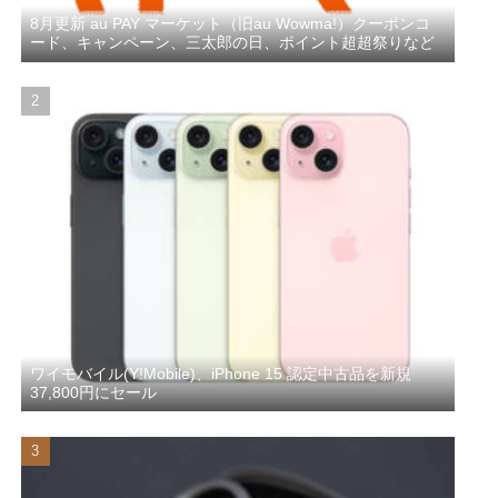
8月更新 au PAY マーケット（旧au Wowma!）クーポンコ
ード、キャンペーン、三太郎の日、ポイント超超祭りなど
ワイモバイル(Y!Mobile)、iPhone 15 認定中古品を新規
37,800円にセール