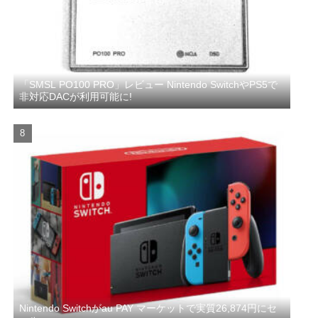
「SMSL PO100 PRO」レビュー Nintendo SwitchやPS5で
非対応DACが利用可能に!
Nintendo Switchがau PAY マーケットで実質26,874円にセ